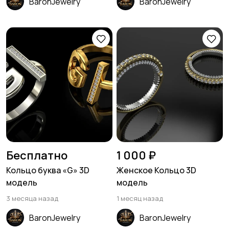
BaronJewelry
BaronJewelry
Бесплатно
1 000 ₽
Кольцо буква «G» 3D
Женское Кольцо 3D
модель
модель
3 месяца назад
1 месяц назад
BaronJewelry
BaronJewelry