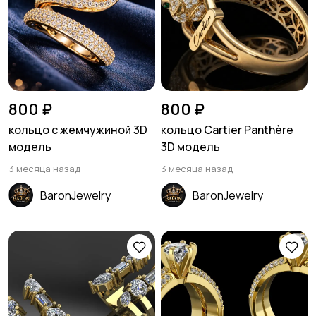
800 ₽
800 ₽
кольцо с жемчужиной 3D
кольцо Cartier Panthère
модель
3D модель
3 месяца назад
3 месяца назад
BaronJewelry
BaronJewelry