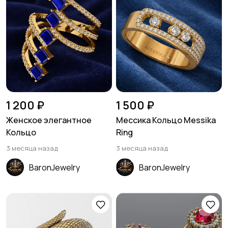
1 200 ₽
1 500 ₽
Женское элегантное
Мессика Кольцо Messika
Кольцо
Ring
3 месяца назад
3 месяца назад
BaronJewelry
BaronJewelry