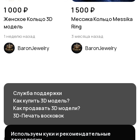
1 000 ₽
1 500 ₽
Женское Кольцо 3D
Мессика Кольцо Messika
модель
Ring
1 неделю назад
3 месяца назад
BaronJewelry
BaronJewelry
Служба поддержки
Как купить 3D модель?
Как продавать 3D модели?
3D-Печать восковок
Используем куки и рекомендательные
© 2026 3d585.ru - Маркетплейс ювелирного дизайна
технологии