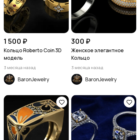
1 500 ₽
300 ₽
Кольцо Roberto Coin 3D
Женское элегантное
модель
Кольцо
3 месяца назад
3 месяца назад
BaronJewelry
BaronJewelry