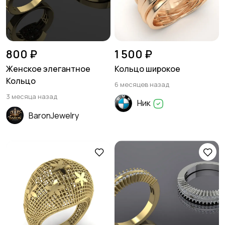
800 ₽
1 500 ₽
Женское элегантное
Кольцо широкое
Кольцо
6 месяцев назад
3 месяца назад
Ник
BaronJewelry