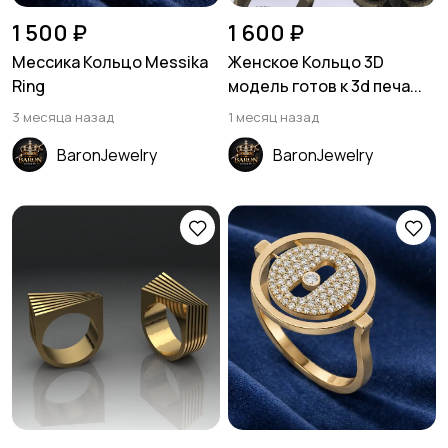
1 500 ₽
1 600 ₽
Мессика Кольцо Messika
Женское Кольцо 3D
Ring
модель готов к 3d печа...
3 месяца назад
1 месяц назад
BaronJewelry
BaronJewelry