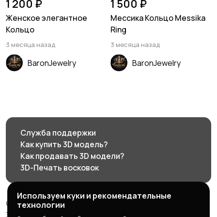
1 200 ₽
1 500 ₽
Женское элегантное
Мессика Кольцо Messika
Кольцо
Ring
3 месяца назад
3 месяца назад
BaronJewelry
BaronJewelry
Служба поддержки
Как купить 3D модель?
Как продавать 3D модели?
3D-Печать восковок
Используем куки и рекомендательные
© 2026 3d585.ru - Маркетплейс ювелирного дизайна
технологии
3d585.ru