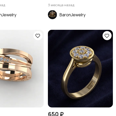
зад
3 месяца назад
nJewelry
BaronJewelry
650 ₽