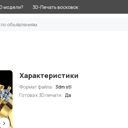
3D модели?
3D-Печать восковок
Характеристики
Формат файла:
3dm stl
Готова к 3D печати:
Да