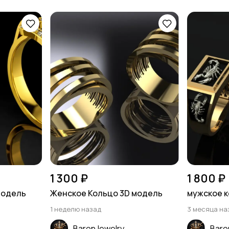
1 300 ₽
1 800 ₽
модель
Женское Кольцо 3D модель
мужское к
1 неделю назад
3 месяца на
BaronJewelry
Baro