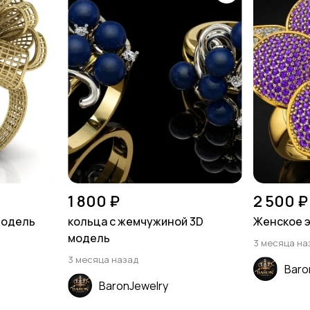
1 800 ₽
2 500 ₽
модель
кольца с жемчужиной 3D
Женское 
модель
3 месяца на
3 месяца назад
Baro
BaronJewelry