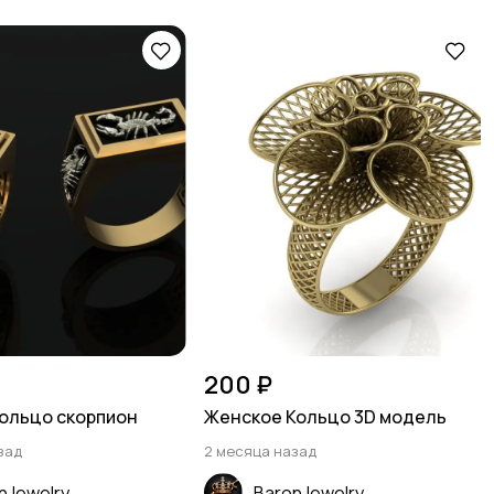
200 ₽
ольцо скорпион
Женское Кольцо 3D модель
зад
2 месяца назад
nJewelry
BaronJewelry