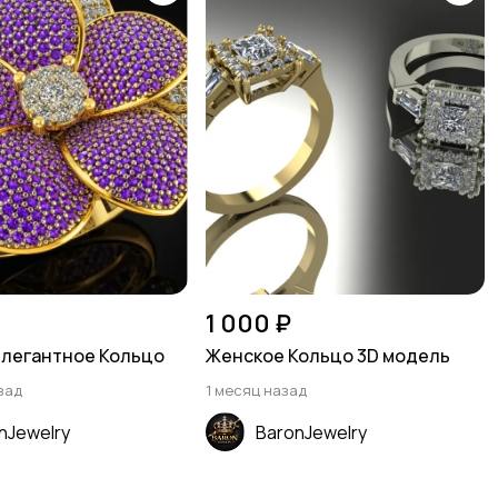
1 000 ₽
элегантное Кольцо
Женское Кольцо 3D модель
зад
1 месяц назад
nJewelry
BaronJewelry