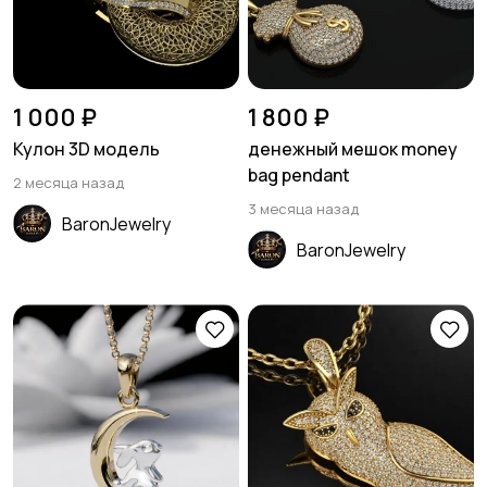
1 000 ₽
1 800 ₽
Кулон 3D модель
денежный мешок money
bag pendant
2 месяца назад
3 месяца назад
BaronJewelry
BaronJewelry