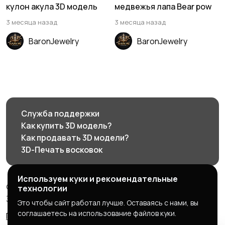
кулон акула 3D модель
медвежья лапа Bear pow
3 месяца назад
3 месяца назад
BaronJewelry
BaronJewelry
Служба поддержки
Как купить 3D модель?
Как продавать 3D модели?
3D-Печать восковок
Используем куки и рекомендательные
© 2026 3d585.ru - Маркетплейс ювелирного дизайна
технологии
3d585.ru
Это чтобы сайт работал лучше. Оставаясь с нами, вы
соглашаетесь на использование файлов куки.
Правила сервиса
Политика конфиденциальности