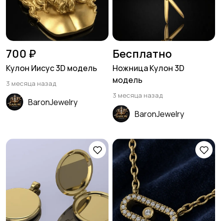
700 ₽
Бесплатно
Кулон Иисус 3D модель
Ножница Кулон 3D
модель
3 месяца назад
3 месяца назад
BaronJewelry
BaronJewelry