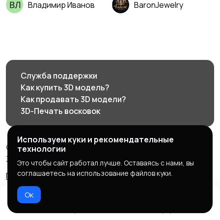
Владимир Иванов
BaronJewelry
Служба поддержки
Как купить 3D модель?
Как продавать 3D модели?
3D-Печать восковок
Используем куки и рекомендательные
© 2026 3d585.ru - Маркетплейс ювелирного дизайна
технологии
3d585.ru
Это чтобы сайт работал лучше. Оставаясь с нами, вы
соглашаетесь на использование файлов куки.
Правила сервиса
Политика конфиденциальности
Ок
Домой
Избранное
Добавить
Чат
Профиль