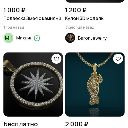
1 000 ₽
1 200 ₽
Подвеска Змея с камнями
Кулон 3D модель
1 год назад
3 месяца назад
Михаил
BaronJewelry
Бесплатно
2 000 ₽