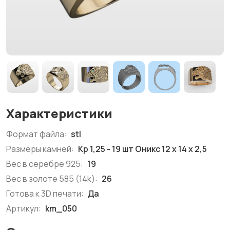
Характеристики
Формат файла:
stl
Размеры камней:
Кр 1,25 - 19 шт Оникс 12 х 14 х 2,5
Вес в серебре 925:
19
Вес в золоте 585 (14k):
26
Готова к 3D печати:
Да
Артикул:
km_050