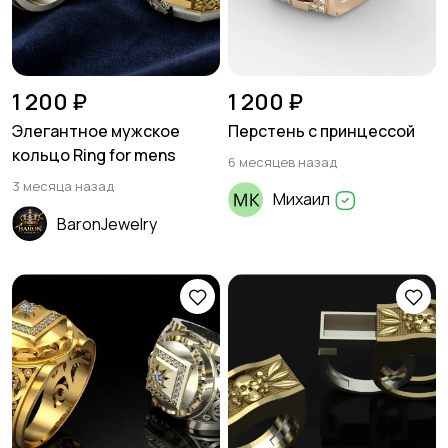
1 200 ₽
1 200 ₽
Элегантное мужское
Перстень с принцессой
кольцо Ring for mens
6 месяцев назад
3 месяца назад
Михаил
BaronJewelry