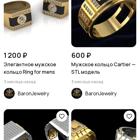
1 200 ₽
600 ₽
Элегантное мужское
Мужское кольцо Cartier —
кольцо Ring for mens
STL модель
3 месяца назад
3 месяца назад
BaronJewelry
BaronJewelry