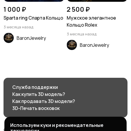
1 000 ₽
2 500 ₽
Sparta ring Спарта Кольцо
Мужское элегантное
Кольцо Rolex
3 месяца назад
3 месяца назад
BaronJewelry
BaronJewelry
Служба поддержки
Как купить 3D модель?
Как продавать 3D модели?
3D-Печать восковок
Используем куки и рекомендательные
© 2026 3d585.ru - Маркетплейс ювелирного дизайна
технологии