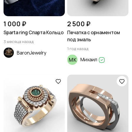
1 000 ₽
2 500 ₽
Sparta ring Спарта Кольцо
Печатка с орнаментом
под эмаль
3 месяца назад
1 год назад
BaronJewelry
Михаил