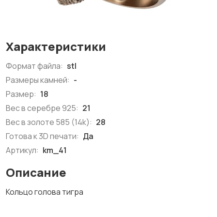
Характеристики
Формат файла:
stl
Размеры камней:
-
Размер:
18
Вес в серебре 925:
21
Вес в золоте 585 (14k):
28
Готова к 3D печати:
Да
Артикул:
km_41
Описание
Кольцо голова тигра