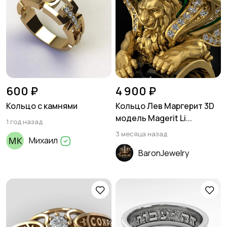
600 ₽
4 900 ₽
Кольцо с камнями
Кольцо Лев Маргерит 3D
модель Magerit Li...
1 год назад
3 месяца назад
Михаил
BaronJewelry