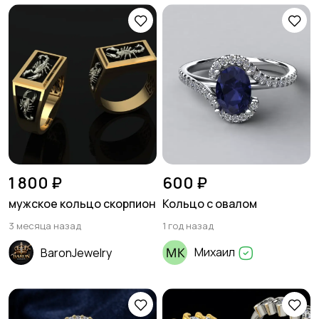
1 800 ₽
600 ₽
мужское кольцо скорпион
Кольцо с овалом
3 месяца назад
1 год назад
Михаил
BaronJewelry