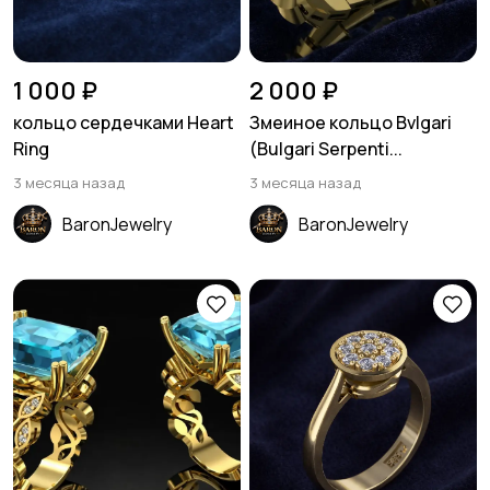
1 000 ₽
2 000 ₽
кольцо сердечками Heart
Змеиное кольцо Bvlgari
Ring
(Bulgari Serpenti...
3 месяца назад
3 месяца назад
BaronJewelry
BaronJewelry