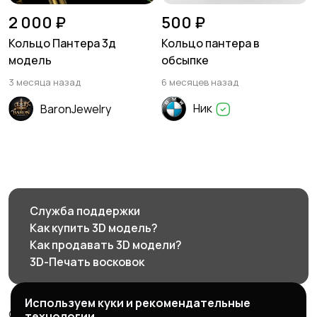
2 000 ₽
500 ₽
Кольцо Пантера 3д
Кольцо пантера в
модель
обсыпке
3 месяца назад
6 месяцев назад
Ник
BaronJewelry
Служба поддержки
Как купить 3D модель?
Как продавать 3D модели?
3D-Печать восковок
Используем куки и рекомендательные
© 2026 3d585.ru - Маркетплейс ювелирного дизайна
технологии