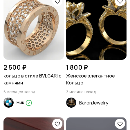
2 500 ₽
1 800 ₽
кольцо в стиле BVLGARI с
Женское элегантное
камнями
Кольцо
6 месяцев назад
3 месяца назад
Ник
BaronJewelry