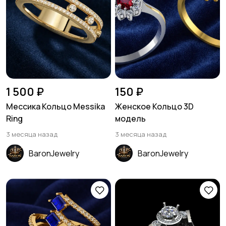
1 500 ₽
150 ₽
Мессика Кольцо Messika
Женское Кольцо 3D
Ring
модель
3 месяца назад
3 месяца назад
BaronJewelry
BaronJewelry