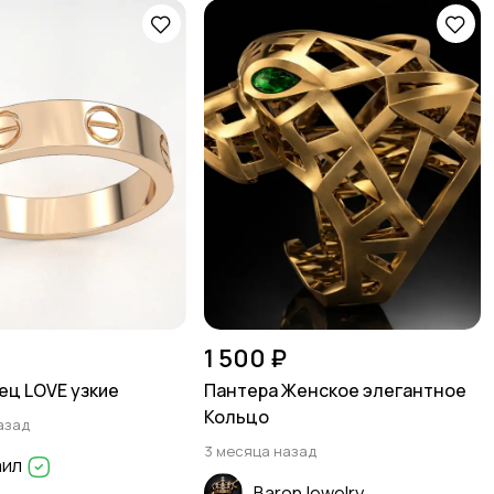
1 500 ₽
ец LOVE узкие
Пантера Женское элегантное
Кольцо
азад
3 месяца назад
аил
BaronJewelry