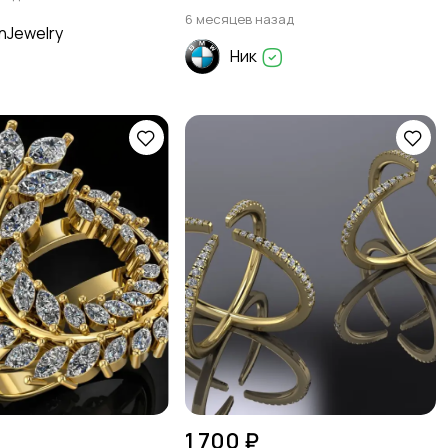
6 месяцев назад
nJewelry
Ник
1 700 ₽