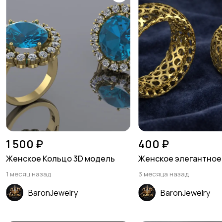
1 500 ₽
400 ₽
Женское Кольцо 3D модель
Женское элегантное
1 месяц назад
3 месяца назад
BaronJewelry
BaronJewelry