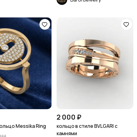
2 000 ₽
ольцо Messika Ring
кольцо в стиле BVLGARI с
камнями
зад