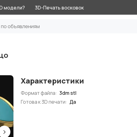
3D модели?
3D-Печать восковок
ьцо
Характеристики
Формат файла:
3dm stl
Готова к 3D печати:
Да