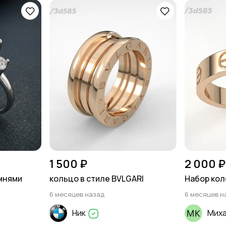
1 500 ₽
2 000 ₽
мнями
кольцо в стиле BVLGARI
Набор кол
6 месяцев назад
6 месяцев н
Ник
Мих