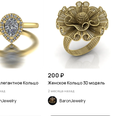
200 ₽
элегантное Кольцо
Женское Кольцо 3D модель
зад
2 месяца назад
nJewelry
BaronJewelry