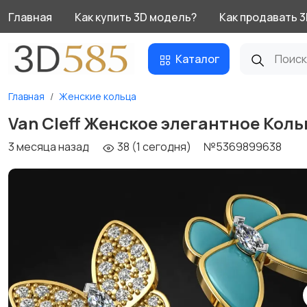
Главная
Как купить 3D модель?
Как продавать 
Каталог
Главная
Женские кольца
Van Cleff Женское элегантное Кол
3 месяца назад
38 (1 сегодня)
№5369899638