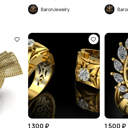
BaronJewelry
Baro
1 300 ₽
1 500 ₽