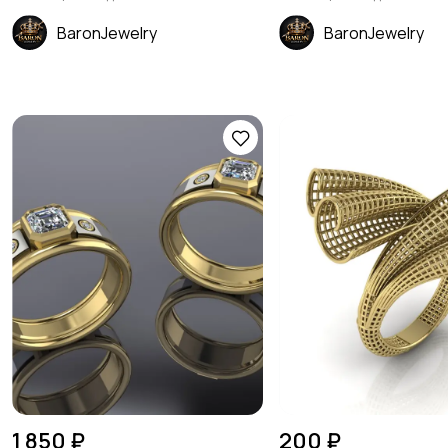
BaronJewelry
BaronJewelry
1 850 ₽
200 ₽