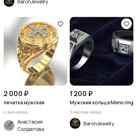
BaronJewelry
2 000 ₽
1 200 ₽
печатка мужская
Мужские кольца Mens ring
4 дня назад
3 месяца назад
Анастасия
BaronJewelry
Солдатова