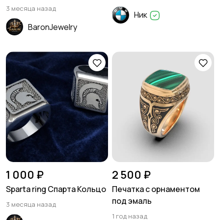
3 месяца назад
Ник
BaronJewelry
1 000 ₽
2 500 ₽
Sparta ring Спарта Кольцо
Печатка с орнаментом
под эмаль
3 месяца назад
1 год назад