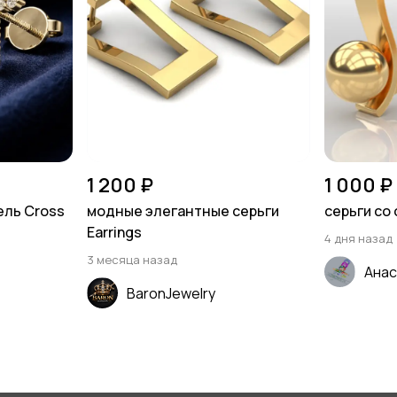
1 200 ₽
1 000 ₽
ель Cross
модные элегантные серьги
серьги со
Earrings
4 дня назад
3 месяца назад
Анас
BaronJewelry