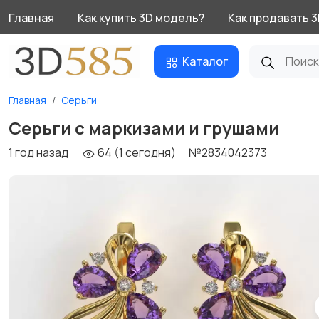
Главная
Как купить 3D модель?
Как продавать 
Каталог
Главная
Серьги
Серьги с маркизами и грушами
1 год назад
64 (1 сегодня)
№2834042373