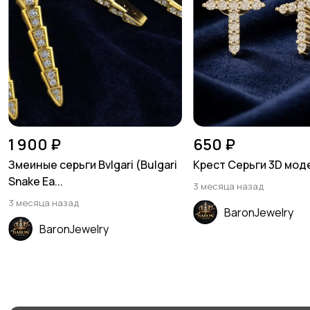
1 900 ₽
650 ₽
Змеиные серьги Bvlgari (Bulgari
Крест Серьги 3D мод
Snake Ea...
3 месяца назад
3 месяца назад
BaronJewelry
BaronJewelry