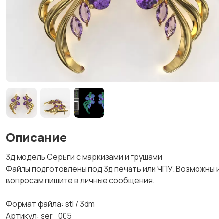
Описание
3д модель Серьги с маркизами и грушами
Файлы подготовлены под 3д печать или ЧПУ. Возможны 
вопросам пишите в личные сообщения.
Формат файла: stl / 3dm
Артикул: ser_005