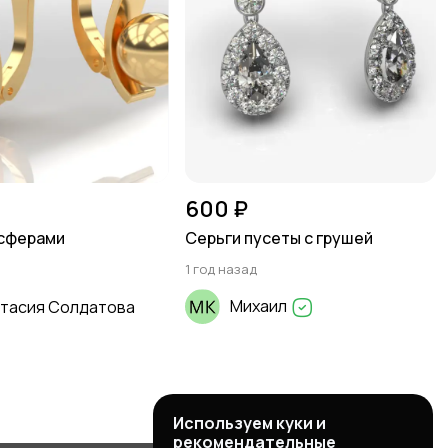
600 ₽
 сферами
Серьги пусеты с грушей
1 год назад
Михаил
тасия Солдатова
Используем куки и
рекомендательные