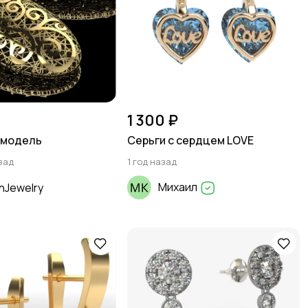
1 300 ₽
 модель
Серьги с сердцем LOVE
зад
1 год назад
Михаил
nJewelry