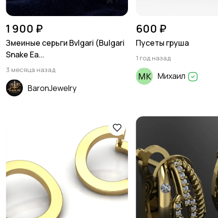
1 900 ₽
600 ₽
Змеиные серьги Bvlgari (Bulgari
Пусеты груша
Snake Ea...
1 год назад
3 месяца назад
Михаил
BaronJewelry