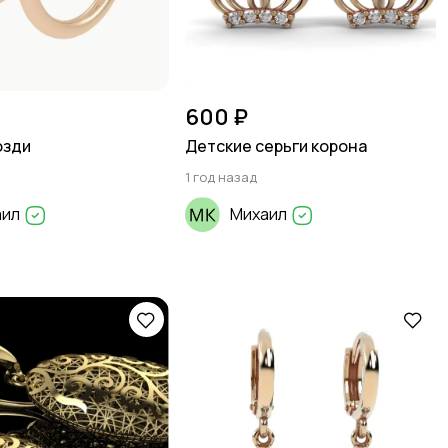
600 ₽
озди
Детские серьги корона
1 год назад
аил
Михаил