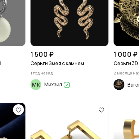
1 500 ₽
1 000 ₽
М
Серьги Змея с камнем
Серьги 3D
1 год назад
2 месяца на
Михаил
Baro