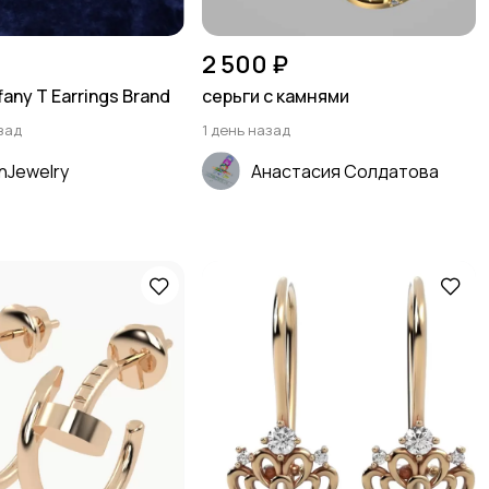
2 500 ₽
fany T Earrings Brand
серьги с камнями
зад
1 день назад
nJewelry
Анастасия Солдатова