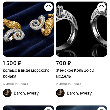
1 500 ₽
700 ₽
кольцо в виде морского
Женское Кольцо 3D
конька
модель
3 месяца назад
2 месяца назад
BaronJewelry
BaronJewelry