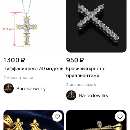
1 300 ₽
950 ₽
Тиффани крест 3D модель
Красивый крест с
бриллиантами
2 месяца назад
3 месяца назад
BaronJewelry
BaronJewelry