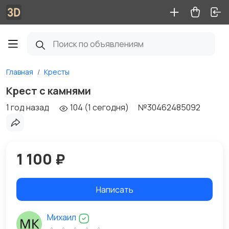
Главная
Кресты
Крест с камнями
1 год назад
104 (1 сегодня)
№30462485092
1 100 ₽
Написать
Михаил